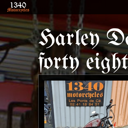
Harley Da
forty eigh