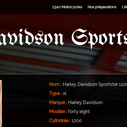
1340 Motorcycles
Nos préparations
L'
vidson Sports
t
Nom :
Harley Davidson Sportster 1200
Type :
xl
Marque :
Harley Davidson
Modèle :
forty eight
Cylindrée :
1200