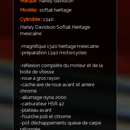
Marque :
harley davidson
Modèle :
softail heritage
Cylindrée :
1340
Harley Davidson Softail Heritage
mexicaine
-magnifique 1340 héritage méxicaine
-préparation 1340 motorcycles
-réflexion complète du moteur et de la
boite de vitesse
-roue a gros rayon
-cache axe de roue avant et arrière
chromé
-allumage dyna 2000
-carburateur HSR 42
-plateau avant
-fourche poli et chrome
-pot d’échappements queue de carpe
rallongée